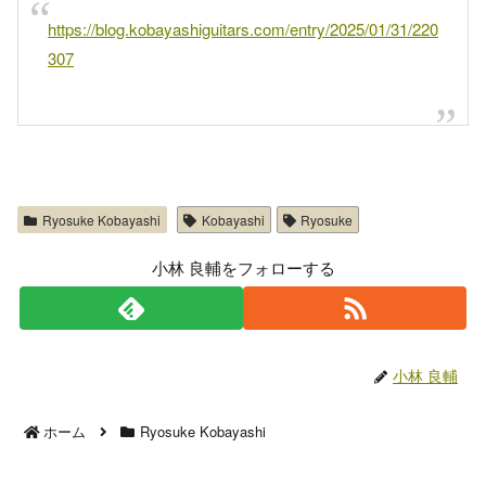
https://blog.kobayashiguitars.com/entry/2025/01/31/220
307
Ryosuke Kobayashi
Kobayashi
Ryosuke
小林 良輔をフォローする
小林 良輔
ホーム
Ryosuke Kobayashi