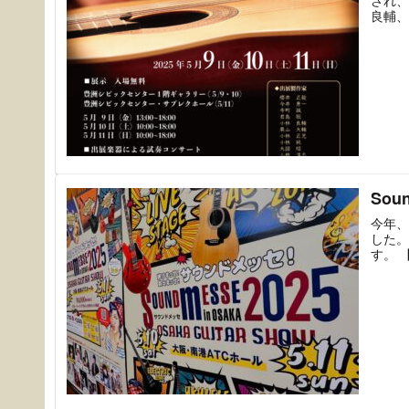
され、
良輔、
今年、
した。
す。 【