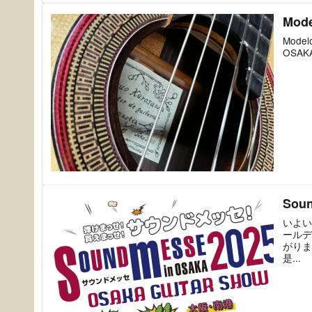
Mode
Model
OSA
Soun
いよい
ールデ
がりま
是...