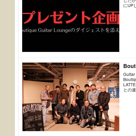
したが
にUP
Bout
Guit
Bout
LAT
との違
は「や
存の展
ですし
もとて
たから
延長線
文化を
非常に