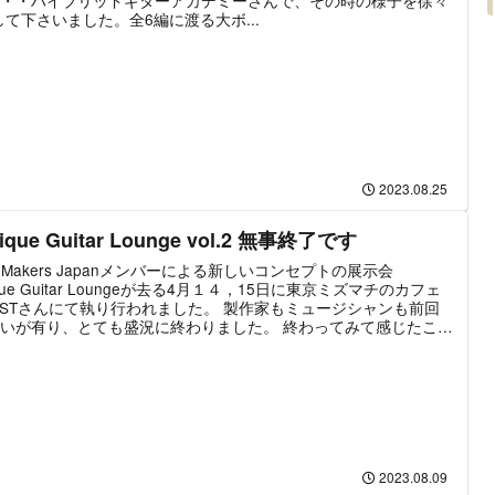
・・ハイブリッドギターアカデミーさんで、その時の様子を徐々
して下さいました。全6編に渡る大ボ...
2023.08.25
ique Guitar Lounge vol.2 無事終了です
ar Makers Japanメンバーによる新しいコンセプトの展示会
ique Guitar Loungeが去る4月１４，15日に東京ミズマチのカフェ
TESTさんにて執り行われました。 製作家もミュージシャンも前回
いが有り、とても盛況に終わりました。 終わってみて感じたこと
っぱり展示会って楽しい！」と、「疲れた、、、、」でした笑 既
示会では展示したギターの音色をちゃんと聞けるコンサートは稀
、製作家とミュージシャンと、お客様との距離がここまで近いの
も珍しいと思います。 あの場所、あの雰囲気、あのメンバーだっ
こそ起こりえたマジックみたいな物を確かに感じました。 生活の
上に上質な音楽を提供して「ギター音楽とギター製作家」という
周知させる事が小規模ながら出来たと思っています。 個人的にも
学びが多く、有意義な展示会だったと思います。 最後になりまし
2023.08.09